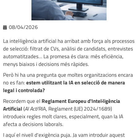
08/04/2026
La intel·ligència artificial ha arribat amb força als processos
de selecció: filtrat de CVs, anàlisi de candidats, entrevistes
automatitzades… La promesa és clara: més eficiència,
menys biaixos i decisions més ràpides.
Però hi ha una pregunta que moltes organitzacions encara
no es fan:
estem utilitzant la IA en selecció de manera
legal i controlada?
Recordem que el
Reglament Europeu d'Intel·ligència
Artificial
(
AI Act
/RIA, Reglament (UE) 2024/1689)
introdueix regles molt clares, especialment, quan la IA
afecta a decisions laborals.
I aquí el nivell d'exigència puja. Ja vam introduir aquest