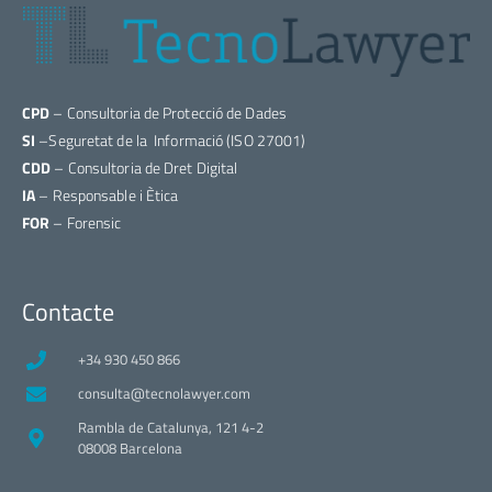
CPD
– Consultoria de Protecció de Dades
SI
–Seguretat de la Informació (ISO 27001)
CDD
– Consultoria de Dret Digital
IA
– Responsable i Ètica
FOR
– Forensic
Contacte
+34 930 450 866
consulta@tecnolawyer.com
Rambla de Catalunya, 121 4-2
08008 Barcelona