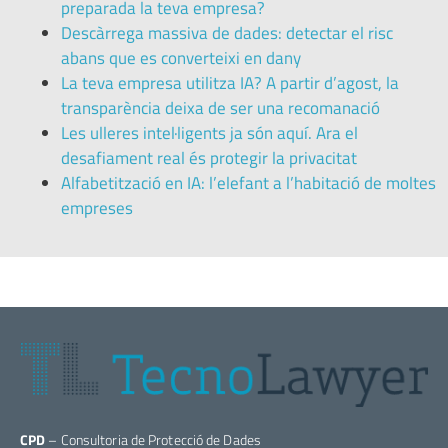
preparada la teva empresa?
Descàrrega massiva de dades: detectar el risc
abans que es converteixi en dany
La teva empresa utilitza IA? A partir d’agost, la
transparència deixa de ser una recomanació
Les ulleres intel·ligents ja són aquí. Ara el
desafiament real és protegir la privacitat
Alfabetització en IA: l’elefant a l’habitació de moltes
empreses
CPD
– Consultoria de Protecció de Dades