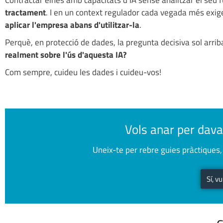
Contractar eines amb capacitats d'IA sense analitzar el seu
tractament
. I en un context regulador cada vegada més exige
aplicar l'empresa abans d'utilitzar-la
.
Perquè, en protecció de dades, la pregunta decisiva sol arri
realment sobre l'ús d'aquesta IA?
Com sempre, cuideu les dades i cuideu-vos!
Vols anar per dava
Uneix-te per rebre guies pràctiques, 
Sí, v