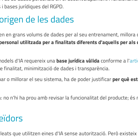
 i bases jurídiques del RGPD.
'origen de les dades
en en grans volums de dades per al seu entrenament, millora o
ersonal utilitzada per a finalitats diferents d'aquells per als
models d'IA requereix una
base jurídica vàlida
conforme a l'
arti
de finalitat, minimització de dades i transparència.
nar o millorar el seu sistema, ha de poder justificar
per què es
: no n'hi ha prou amb revisar la funcionalitat del producte; és
veïdors
ts que utilitzen eines d'IA sense autorització. Però existeix 