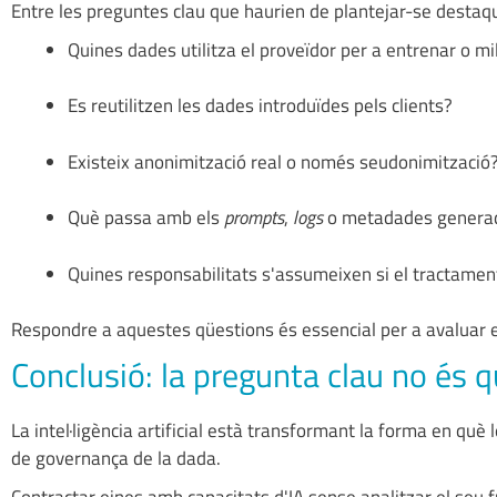
Entre les preguntes clau que haurien de plantejar-se destaq
Quines dades utilitza el proveïdor per a entrenar o mi
Es reutilitzen les dades introduïdes pels clients?
Existeix anonimització real o només seudonimització
Què passa amb els
prompts
,
logs
o metadades genera
Quines responsabilitats s'assumeixen si el tractament r
Respondre a aquestes qüestions és essencial per a avaluar e
Conclusió: la pregunta clau no és 
La intel·ligència artificial està transformant la forma en què
de governança de la dada.