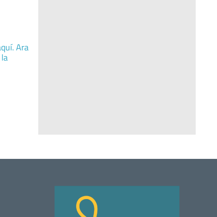
aquí. Ara
 la