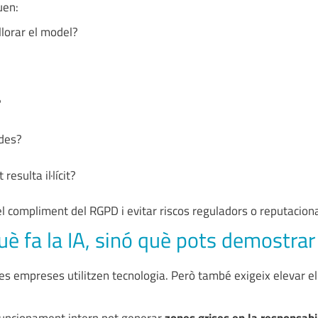
uen:
llorar el model?
?
des?
esulta il·lícit?
l compliment del RGPD i evitar riscos reguladors o reputaciona
què fa la IA, sinó què pots demostra
 les empreses utilitzen tecnologia. Però també exigeix elevar el 