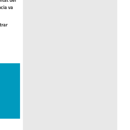
itat del
ncia va
trar