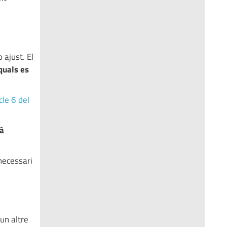
 ajust. El
 quals es
cle 6 del
tà
 necessari
un altre