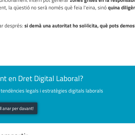
 funcionament intern pot generar
zones grises en la responsabil
nt, la qüestió no serà només què feia l'eina, sinó
quina diligè
bar després:
si demà una autoritat ho sol·licita, què pots demos
nt en Dret Digital Laboral?
tendències legals i estratègies digitals laborals
ull anar per davant!