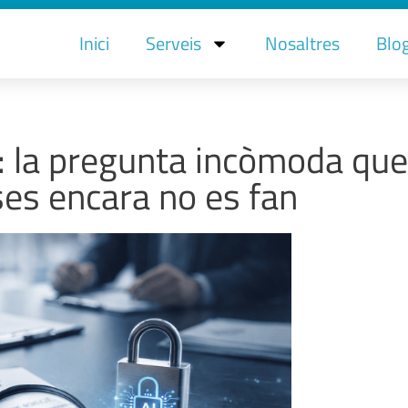
Inici
Serveis
Nosaltres
Blo
: la pregunta incòmoda que
es encara no es fan