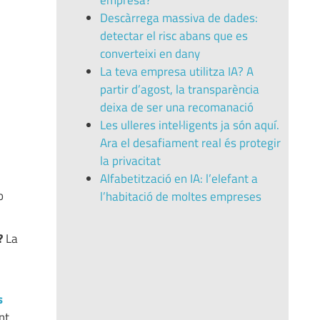
empresa?
Descàrrega massiva de dades:
detectar el risc abans que es
converteixi en dany
La teva empresa utilitza IA? A
partir d’agost, la transparència
deixa de ser una recomanació
Les ulleres intel·ligents ja són aquí.
Ara el desafiament real és protegir
la privacitat
Alfabetització en IA: l’elefant a
o
l’habitació de moltes empreses
?
La
s
nt