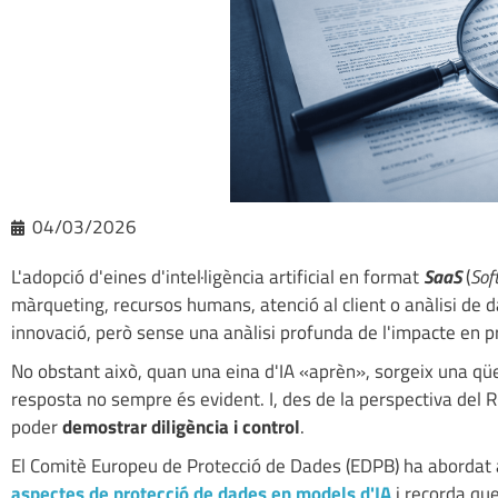
04/03/2026
L'adopció d'eines d'intel·ligència artificial en format
SaaS
(
Sof
màrqueting, recursos humans, atenció al client o anàlisi de d
innovació, però sense una anàlisi profunda de l'impacte en p
No obstant això, quan una eina d'IA «aprèn», sorgeix una qüe
resposta no sempre és evident. I, des de la perspectiva del R
poder
demostrar diligència i control
.
El Comitè Europeu de Protecció de Dades (EDPB) ha abordat 
aspectes de protecció de dades en models d'IA
i recorda qu