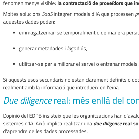
fenomen menys visible:
la contractació de proveïdors que i
Moltes solucions
SaaS
integren models d'IA que processen
p
aquestes dades poden:
emmagatzemar-se temporalment o de manera persis
generar metadades i
logs
d'ús,
utilitzar-se per a millorar el servei o entrenar models.
Si aquests usos secundaris no estan clarament definits o docu
realment amb la informació que introdueix en l'eina.
Due diligence
real: més enllà del c
L'opinió del EDPB insisteix que les organitzacions han d'av
sistemes d'IA. Això implica realitzar una
due diligence
real
so
d'aprendre de les dades processades.