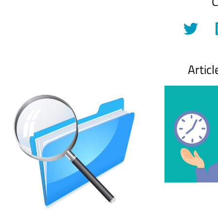
C
Articl