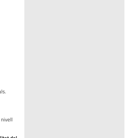
ls.
r
nivell