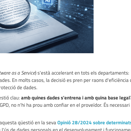
tware as a Service
) s'està accelerant en tots els departaments:
ades. En molts casos, la decisió es pren per raons d'eficiència 
rotecció de dades.
stió clau:
amb quines dades s'entrena i amb quina base legal
GPD, no n'hi ha prou amb confiar en el proveïdor. És necessari
aquesta qüestió en la seva
Opinió 28/2024 sobre determinat
e l'ús de dades personals en el desenvolupament i funcioname