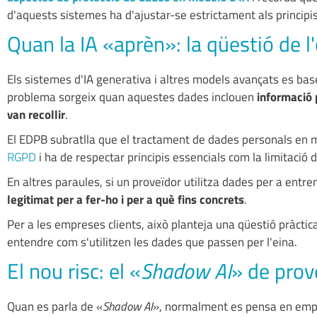
d'aquests sistemes ha d'ajustar-se estrictament als principis
Quan la IA «aprèn»: la qüestió de l
Els sistemes d'IA generativa i altres models avançats es bas
problema sorgeix quan aquestes dades inclouen
informació p
van recollir
.
El EDPB subratlla que el tractament de dades personals en 
RGPD
i ha de respectar principis essencials com la limitació 
En altres paraules, si un proveïdor utilitza dades per a entre
legitimat per a fer-ho i per a què fins concrets
.
Per a les empreses clients, això planteja una qüestió pràctica
entendre com s'utilitzen les dades que passen per l'eina.
El nou risc: el «
Shadow AI
» de pro
Quan es parla de «
Shadow AI
», normalment es pensa en emplea