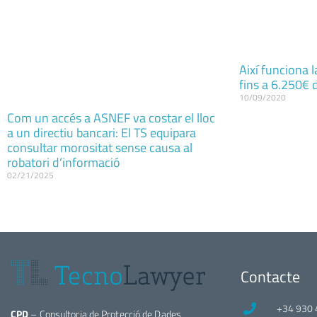
Així funciona l
fins a 6.250€ 
10/09/2020
Com un accés a ASNEF va costar el lloc
a un directiu bancari: El TS equipara
consultar morositat sense causa al
robatori d’informació
02/21/2025
Contacte
+34 930 
CPD
– Consultoria de Protecció de Dades