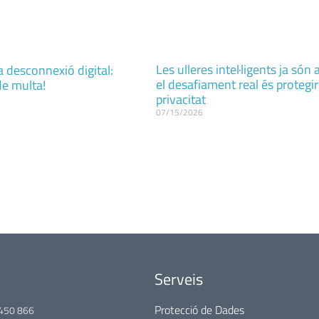
Les ulleres intel·ligents ja són 
a desconnexió digital:
el desafiament real és protegir
de multa!
privacitat
07/15/2026
Serveis
Protecció de Dades
450 866