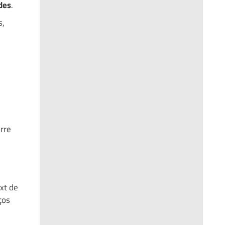
des
.
s,
orre
xt de
ços