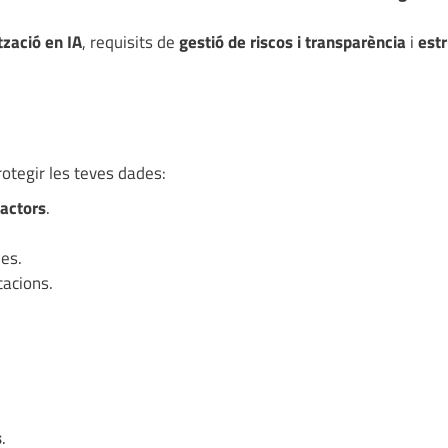
ització en IA
, requisits de
gestió de riscos i transparència
i
est
otegir les teves dades:
factors
.
es.
cacions.
s
.