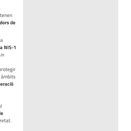
 tenen
dors de
ta
va NIS-1
t
in
protegir
s àmbits
peració
al
de
retat.