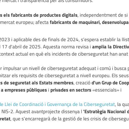
de mercat i transparència per als consumidors.
ts els fabricants de productes digitals
, independentment de si
l mercat europeu; afecta
fabricants de maquinari, desenvolupa
023 i aplicable des de finals de 2024, s'espera establir la llis
l 17 d'abril de 2025. Aquesta norma revisa i
amplia la Directi
context actual en què els incidents de ciberseguretat han ana
r impulsar un nivell de ciberseguretat adequat i comú i busca 
itzar els requisits de ciberseguretat a nivell europeu. Els seu
lls de seguretat als Estats membres
, creació
d'un Grup de Coo
t a empreses públiques
i
privades en sectors
«essencials» i
de Llei de Coordinació i Governança de la Ciberseguretat
, la qu
a NIS-2. Aquest avantprojecte dissenya l
'Estratègia Nacional 
retat
, que s'encarregarà de la gestió de les crisis de cibersegu