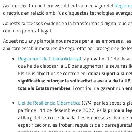
Així mateix, també hem viscut l'entrada en vigor del
Reglamen
directrius en relació amb l'ús d'aquestes tecnologies avança
Aquests successos evidencien la transformació digital que est
com una prioritat legal.
Aquest nou any planteja nous reptes per a les empreses, les
així com establir mesures de seguretat per protegir-se de l
Reglament de Cibersolidaritat
: aprovat el 19 de des
que ha de disposar la UE per augmentar la seva resili
Els seus objectius se centren en:
donar suport a la de
significatius
;
reforçar la solidaritat a escala de la UE
tots els Estats membres
; i contribuir a garantir un
ent
Llei de Resiliència Cibernètica
(
CRA
, per les seves sig
partir de l'11 de desembre de 2027, és la
primera leg
al llarg del seu cicle de vida. Les empreses s' han de 
especificacions, es troben: requisits de ciberseguretat