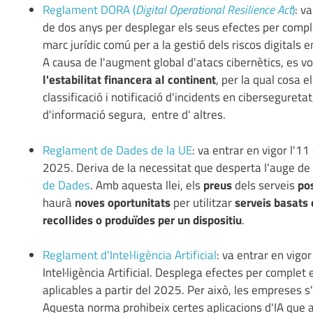
Reglament DORA (
Digital Operational Resilience Act
)
: v
de dos anys per desplegar els seus efectes per comple
marc jurídic comú per a la gestió dels riscos digitals e
A causa de l'augment global d'atacs cibernètics, es v
l'estabilitat financera al continent
, per la qual cosa e
classificació i notificació d'incidents en cibersegureta
d'informació segura, entre d' altres.
Reglament de Dades de la UE
: va entrar en vigor l'1
2025. Deriva de la necessitat que desperta l'auge de l
de Dades
. Amb aquesta llei, els
preus
dels serveis
pos
haurà
noves oportunitats
per utilitzar
serveis basats 
recollides o produïdes per un dispositiu
.
Reglament d'Intel·ligència Artificial
: va entrar en vigo
Intel·ligència Artificial. Desplega efectes per comple
aplicables a partir del 2025. Per això, les empreses s
Aquesta norma prohibeix certes aplicacions d'IA que