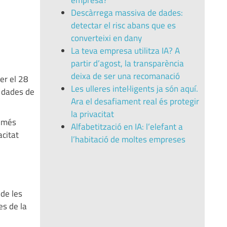
empresa?
Descàrrega massiva de dades:
detectar el risc abans que es
converteixi en dany
La teva empresa utilitza IA? A
partir d’agost, la transparència
deixa de ser una recomanació
ser el 28
Les ulleres intel·ligents ja són aquí.
e dades de
Ara el desafiament real és protegir
la privacitat
a més
Alfabetització en IA: l’elefant a
acitat
l’habitació de moltes empreses
 de les
s de la