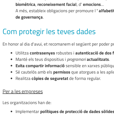
biomètrica
,
reconeixement facial
, d'
emocions
...
A més, estableix obligacions per promoure l
' alfabet
de governança
.
Com protegir les teves dades
En honor al dia d'avui, et recomanem el següent per poder pr
Utilitza
contrasenyes
robustes i
autenticació de dos 
Manté els teus dispositius i
programari
actualitzats
.
Evita compartir informació
sensible en xarxes públiqu
Sé cautelós amb els
permisos
que atorgues a les apli
Realitza
còpies de seguretat
de forma regular.
Per a les empreses
Les organitzacions han de:
Implementar
polítiques de protecció de dades sòlide