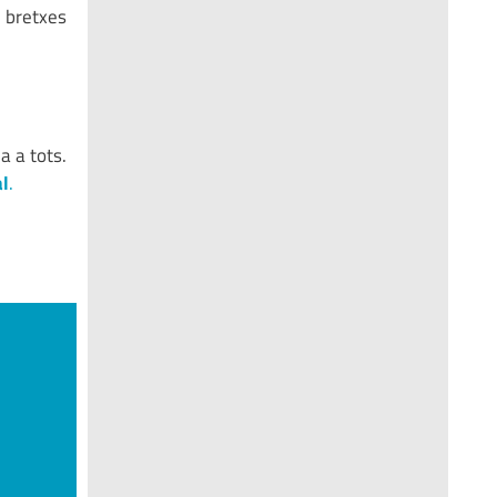
e bretxes
a a tots.
al
.