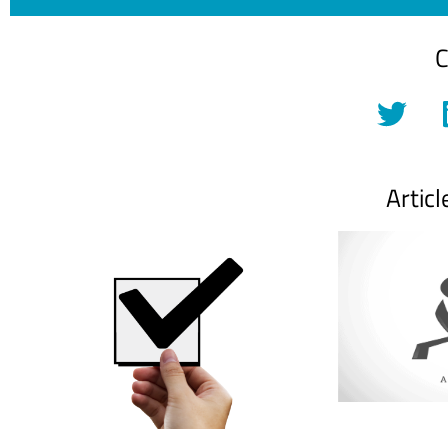
C
Articl