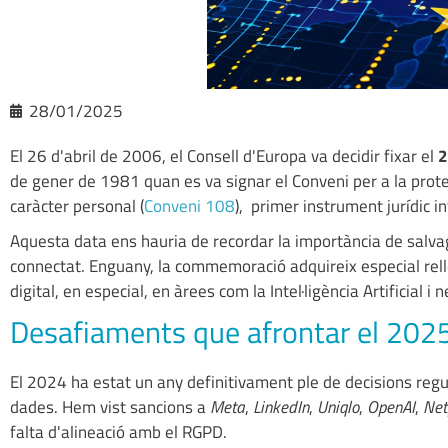
28/01/2025
El 26 d'abril de 2006, el Consell d'Europa va decidir fixar el
2
de gener de 1981 quan es va signar el Conveni per a la prot
caràcter personal (
Conveni 108
), primer instrument jurídic in
Aquesta data ens hauria de recordar la importància de salv
connectat. Enguany, la commemoració adquireix especial rell
digital, en especial, en àrees com la Intel·ligència Artificial i 
Desafiaments que afrontar el 202
El 2024 ha estat un any definitivament ple de decisions regula
dades. Hem vist sancions a
Meta
,
LinkedIn
,
Uniqlo
,
OpenAI
,
Netf
falta d'alineació amb el RGPD.