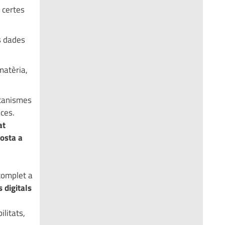
r certes
s dades
matèria,
ecanismes
aces.
at
posta a
 complet a
 digitals
ilitats,