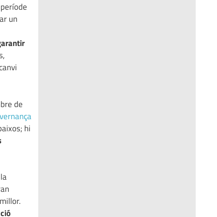
 període
ar un
garantir
s,
rcanvi
mbre de
vernança
aixos; hi
s
la
ran
millor.
ció