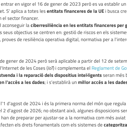
a entrar en vigor el 16 de gener de 2023 però es va establir un
t. S' aplica a totes les
entitats financeres de la UE
i busca cre
n el sector financer.
ol aconseguir la
ciberresiliència en les entitats financeres per 
ls seus objectius se centren en: gestió de riscos en els sisteme
t, proves de resiliència operativa digital, normativa per a l'inte
1 de gener de 2024 però serà aplicable a partir del 12 de sete
'Internet de les Coses (
IoT
) i complementa el
Reglament de Go
tvenda i la reparació dels dispositius intel·ligents
seran més b
en l'accés a les dades
; i s'establirà un
millor accés a les dade
r l'1 d'agost de 2024 i és la primera norma del món que regula 
t el 2 d'agost de 2026; no obstant això, algunes disposicions se
' han de preparar per ajustar-se a la normativa com més aviat 
 afecten els drets fonamentals com els sistemes de
categoritza