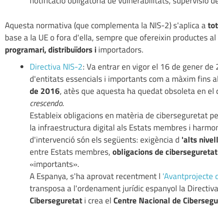
notificació obligatòria de vulnerabilitats, supervisió 
Aquesta normativa (que complementa la NIS-2) s'aplica a
to
base a la UE o fora d'ella, sempre que ofereixin productes a
programari, distribuïdors i
importadors.
Directiva NIS-2
: Va entrar en vigor el 16 de gener de 2
d'entitats essencials i importants com a màxim fins a
de 2016
, atès que aquesta ha quedat obsoleta en el 
crescendo
.
Estableix obligacions en matèria de ciberseguretat pe
la infraestructura digital als Estats membres i harmon
d'intervenció són els següents: exigència d
'alts nive
entre Estats membres,
obligacions de cibersegureta
«importants».
A Espanya, s'ha aprovat recentment l
'Avantprojecte 
transposa a l'ordenament jurídic espanyol la Directiv
Ciberseguretat
i crea el
Centre Nacional de Cibersegu