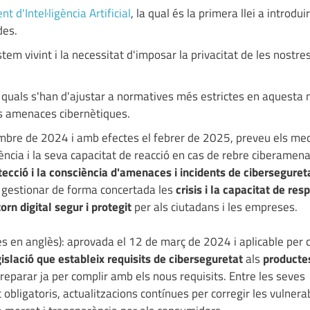
t d'Intel·ligència Artificial
, la qual és la primera llei a introdui
des.
em vivint i la necessitat d'imposar la privacitat de les nostre
 quals s'han d'ajustar a normatives més estrictes en aquesta 
es amenaces cibernètiques.
embre de 2024 i amb efectes el febrer de 2025, preveu els m
ència i la seva capacitat de reacció en cas de rebre ciberamen
tecció i la consciència d'amenaces i incidents de ciberseguret
, gestionar de forma concertada les
crisis i la capacitat de res
orn digital segur i protegit
per als ciutadans i les empreses.
les en anglès): aprovada el 12 de març de 2024 i aplicable per
islació que estableix requisits de ciberseguretat
als
productes
preparar ja per complir amb els nous requisits. Entre les seves
 obligatoris, actualitzacions contínues per corregir les vulnerab