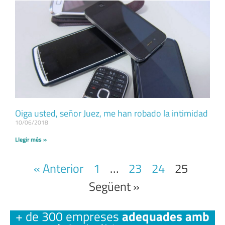
Oiga usted, señor Juez, me han robado la intimidad
10/06/2018
Llegir més »
« Anterior
1
…
23
24
25
Següent »
+ de 300 empreses
adequades amb