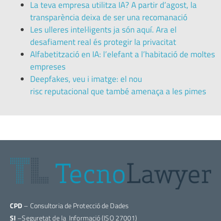
La teva empresa utilitza IA? A partir d’agost, la
transparència deixa de ser una recomanació
Les ulleres intel·ligents ja són aquí. Ara el
desafiament real és protegir la privacitat
Alfabetització en IA: l’elefant a l’habitació de moltes
empreses
Deepfakes, veu i imatge: el nou
risc reputacional que també amenaça a les pimes
CPD
– Consultoria de Protecció de Dades
SI
–Seguretat de la Informació (ISO 27001)