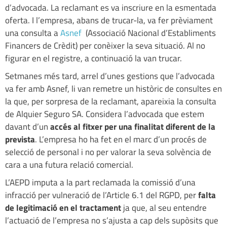
d’advocada. La reclamant es va inscriure en la esmentada
oferta. I l’empresa, abans de trucar-la, va fer prèviament
una consulta a
Asnef
(Associació Nacional d’Establiments
Financers de Crèdit) per conèixer la seva situació. Al no
figurar en el registre, a continuació la van trucar.
Setmanes més tard, arrel d’unes gestions que l’advocada
va fer amb Asnef, li van remetre un històric de consultes en
la que, per sorpresa de la reclamant, apareixia la consulta
de Alquier Seguro SA. Considera l’advocada que estem
davant d’un
accés al fitxer per una finalitat diferent de la
prevista
. L’empresa ho ha fet en el marc d’un procés de
selecció de personal i no per valorar la seva solvència de
cara a una futura relació comercial.
L’AEPD imputa a la part reclamada la comissió d’una
infracció per vulneració de l’Article 6.1 del RGPD, per
falta
de legitimació en el tractament
ja que, al seu entendre
l’actuació de l’empresa no s’ajusta a cap dels supòsits que