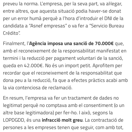
preveu la norma. L’empresa, per la seva part, va al·legar,
entre altres, que aquesta situació podia haver-se donat
per un error humà perquè a l’hora d’introduir el DNI de la
candidata a “Asnef empresas” o va fer a “Servicio Bureau
Crédito”.
Finalment, l’
Agència imposa una sanció de 70.000€
que,
amb el reconeixement de la responsabilitat manifestat en
termini i la reducció per pagament voluntari de la sanció,
queda en 42.000€. No és un import petit. Aprofitem per
recordar que el reconeixement de la responsabilitat que
dona peu a la reducció, fa que a efectes pràctics acabi amb
la via contenciosa de reclamació.
En resum, l’empresa va fer un tractament de dades no
legitimat perquè no comptava amb el consentiment (o un
altre base legitimadora) per fer-ho. I això, segons la
LOPDGDD, és una
infracció molt greu
. La contractació de
persones a les empreses tenen que seguir, com amb tot,