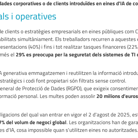
dades corporatives o de clients introduïdes en eines d'IA de 
als i operatives
e clients o estratègies empresarials en eines públiques com 
bilitats simultàniament. Els treballadors recurren a aquestes 
sentacions (40%) i fins i tot realitzar tasques financeres (22%
omés el
29% es preocupa per la seguretat dels sistemes de TI 
IA generativa emmagatzemen i reutilitzen la informació introd
ratègics i codi font propietari són filtrats sense control.
neral de Protecció de Dades (RGPD), que exigeix consentiment
formació personal. Les multes poden assolir
20 milions d'euros
 obligacions del qual van entrar en vigor el 2 d'agost de 2025, es
 7% del volum de negoci global
. Les organitzacions han de gara
s d'IA, cosa impossible quan s'utilitzen eines no autoritzades.