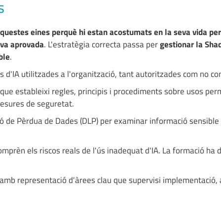
s
questes eines perquè hi estan acostumats en la seva vida per
iva aprovada
. L'estratègia correcta passa per
gestionar la Sha
ble
.
nes d'IA utilitzades a l'organització, tant autoritzades com no co
que estableixi regles, principis i procediments sobre usos pe
mesures de seguretat.
ió de Pèrdua de Dades (DLP) per examinar informació sensible
omprèn els riscos reals de l'ús inadequat d'IA. La formació ha 
A amb representació d'àrees clau que supervisi implementació, 