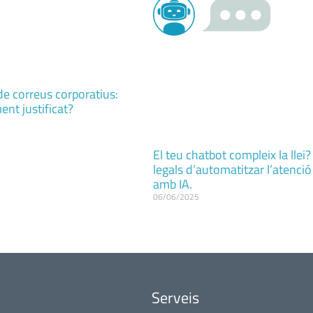
e correus corporatius:
nt justificat?
El teu chatbot compleix la llei?
legals d’automatitzar l’atenció 
amb IA.
06/06/2025
Serveis