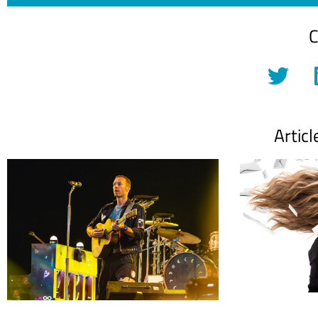
C
Articl