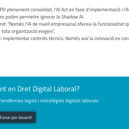
D plenament consolidat, l'AI Act en fase d'implementació i l'
 es poden permetre ignorar la Shadow AI.
 "Només l'IA de nivell empresarial ofereix la funcionalitat q
 tota organització exigeix".
s i implementar controls tècnics. Només així la innovació es con
nt en Dret Digital Laboral?
tendències legals i estratègies digitals laborals
ull anar per davant!