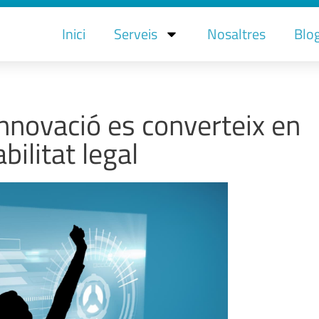
Inici
Serveis
Nosaltres
Blo
nnovació es converteix en
bilitat legal