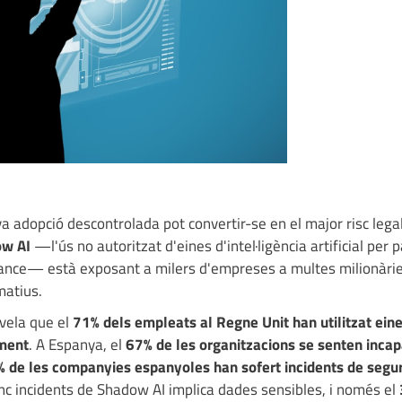
eva adopció descontrolada pot convertir-se en el major risc legal
w AI
—l'ús no autoritzat d'eines d'intel·ligència artificial per p
iance— està exposant a milers d'empreses a multes milionàrie
matius.
vela que el
71% dels empleats al Regne Unit han utilitzat eine
lment
. A Espanya, el
67% de les organitzacions se senten inca
 de les companyies espanyoles han sofert incidents de segu
nc incidents de Shadow AI implica dades sensibles, i només el