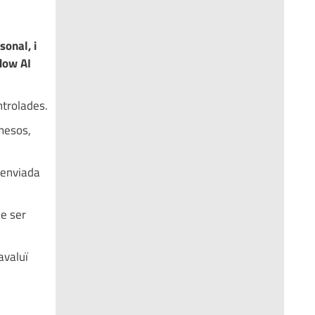
sonal, i
dow AI
ntrolades.
rmesos,
 enviada
de ser
avaluï