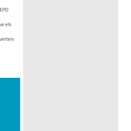
AEPD
ue els
verteix