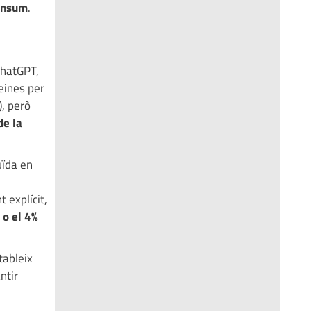
consum
.
ChatGPT,
eines per
), però
de la
uïda en
 explícit,
 o el 4%
tableix
ntir
​