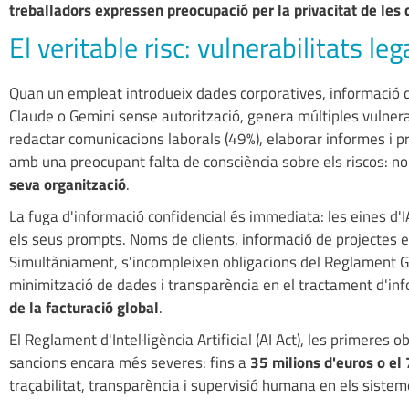
treballadors expressen preocupació per la privacitat de les 
El veritable risc: vulnerabilitats leg
Quan un empleat introdueix dades corporatives, informació d
Claude o Gemini sense autorització, genera múltiples vulnera
redactar comunicacions laborals (49%), elaborar informes i pre
amb una preocupant falta de consciència sobre els riscos: n
seva organització
.
La fuga d'informació confidencial és immediata: les eines d'
els seus prompts. Noms de clients, informació de projectes est
Simultàniament, s'incompleixen obligacions del Reglament Ge
minimització de dades i transparència en el tractament d'in
de la facturació global
.
El Reglament d'Intel·ligència Artificial (AI Act), les primeres
sancions encara més severes: fins a
35 milions d'euros o el
traçabilitat, transparència i supervisió humana en els sisteme