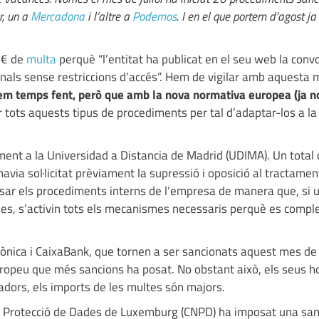
r, un a
Mercadona
i l’altre a
Podemos
. I en el que portem d’agost ja
0 € de
multa
perquè “l’entitat ha publicat en el seu web la conv
sonals sense restriccions d’accés”. Hem de vigilar amb aquesta
m temps fent, però que amb la nova normativa europea (ja n
 tots aquests tipus de procediments per tal d’adaptar-los a la
ent a la Universidad a Distancia de Madrid (UDIMA). Un total
avia sol·licitat prèviament la supressió i oposició al tractamen
sar els procediments interns de l’empresa de manera que, si u
des, s’activin tots els mecanismes necessaris perquè es comple
ònica i CaixaBank, que tornen a ser sancionats aquest mes de j
europeu que més sancions ha posat. No obstant això, els seus 
dors, els imports de les multes són majors.
e Protecció de Dades de Luxemburg (CNPD) ha imposat una san