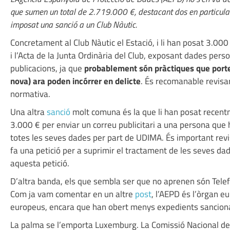
que sumen un total de 2.719.000 €, destacant dos en particula
imposat una sanció a un Club Nàutic.
Concretament al Club Nàutic el Estació, i li han posat 3.00
i l’Acta de la Junta Ordinària del Club, exposant dades per
publicacions, ja que
probablement són pràctiques que porte
nova) ara poden incórrer en delicte
. És recomanable revisar
normativa.
Una altra
sanció
molt comuna és la que li han posat recentm
3.000 € per enviar un correu publicitari a una persona que h
totes les seves dades per part de UDIMA. És important revi
fa una petició per a suprimir el tractament de les seves da
aquesta petició.
D’altra banda, els que sembla ser que no aprenen són Telef
Com ja vam comentar en un altre
post
, l’AEPD és l’òrgan 
europeus, encara que han obert menys expedients sanciona
La palma se l’emporta Luxemburg. La Comissió Nacional d