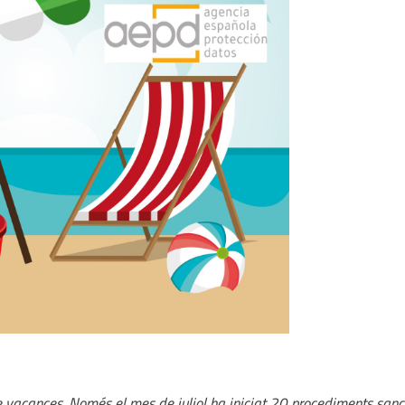
e vacances. Només el mes de juliol ha iniciat 20 procediments san