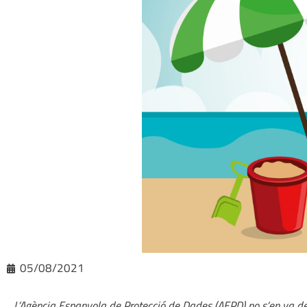
05/08/2021
L’Agència Espanyola de Protecció de Dades (AEPD) no s’en va d