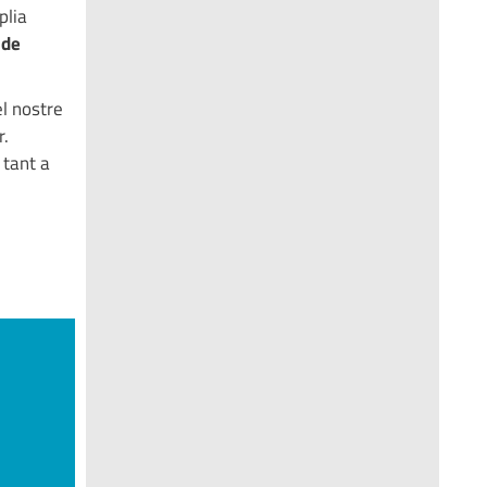
plia
 de
el nostre
r.
 tant a