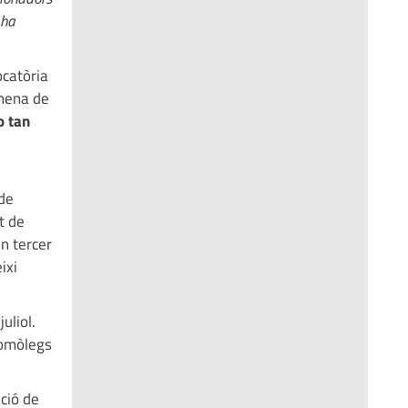
 ha
ocatòria
 mena de
o tan
 de
t de
n tercer
ixi
uliol.
homòlegs
ció de