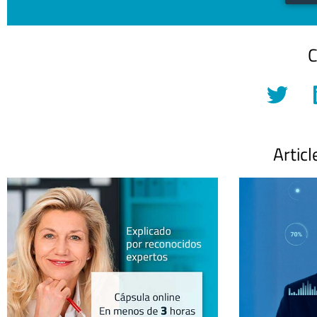
C
Articl