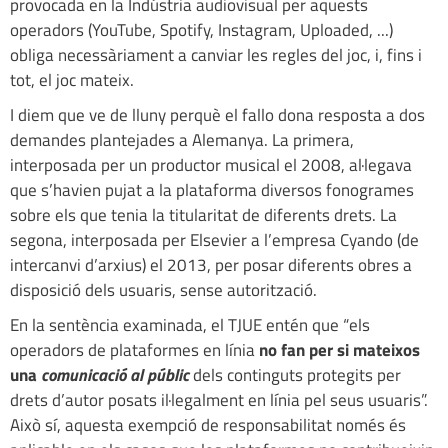
provocada en la Indústria audiovisual per aquests
operadors (YouTube, Spotify, Instagram, Uploaded, ...)
obliga necessàriament a canviar les regles del joc, i, fins i
tot, el joc mateix.
I diem que ve de lluny perquè el fallo dona resposta a dos
demandes plantejades a Alemanya. La primera,
interposada per un productor musical el 2008, al·legava
que s’havien pujat a la plataforma diversos fonogrames
sobre els que tenia la titularitat de diferents drets. La
segona, interposada per Elsevier a l’empresa Cyando (de
intercanvi d’arxius) el 2013, per posar diferents obres a
disposició dels usuaris, sense autorització.
En la sentència examinada, el TJUE entén que “els
operadors de plataformes en línia
no fan per si mateixos
una
comunicació al públic
dels continguts protegits per
drets d’autor posats il·legalment en línia pel seus usuaris”.
Això sí, aquesta exempció de responsabilitat només és