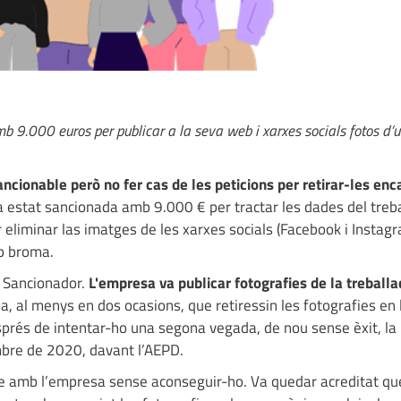
 9.000 euros per publicar a la seva web i xarxes socials fotos d’
ncionable però no fer cas de les peticions per retirar-les en
a estat sancionada amb 9.000 € per tractar les dades del treb
eliminar las imatges de les xarxes socials (Facebook i Instagr
ap broma.
 Sancionador.
L'empresa va publicar fotografies de la treball
sa, al menys en dos ocasions, que retiressin les fotografies en
sprés de intentar-ho una segona vegada, de nou sense èxit, la
mbre de 2020, davant l’AEPD.
acte amb l’empresa sense aconseguir-ho. Va quedar acreditat qu