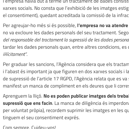
l’empresa havia dut a terme un tractament de dades consisten
xarxes socials. No consta que l’exhibició de les imatges est
el consentiment), quedant acreditada la comissió de la infrac
Per agreujar-ho més si és possible,
l’empresa no va atendre 
no va excloure les dades personals del seu tractament. Sego
del responsable del tractament la supressió de les dades personal
tardar les dades personals quan, entre altres condicions, es d
il·lícitament”
.
Per graduar les sancions, l’Agència considera que els tracta
i l’abast és important ja que figuren en dos xarxes socials i 
de supressió de l’article 17 RGPD, l’Agència relata que es va 
manifest un manca de compliment en els deures que li corre
Aprenguem la lliçó.
No es poden publicar imatges dels treba
supressió que ens facin
. La manca de diligència és imperdon
per voluntat pròpia), recordem suprimir les imatges en les que 
tinguem el seu consentiment exprés.
Com sempre, Cuideu-vos!