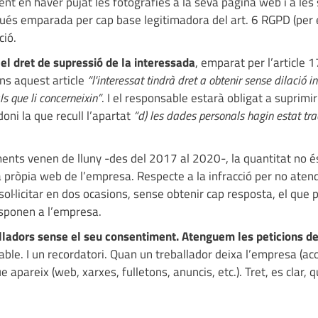
t en haver pujat les fotografies a la seva pàgina web i a les
igués emparada per cap base legitimadora del art. 6 RGPD (per
ció.
el dret de supressió de la interessada
, emparat per l’article 
ns aquest article
“l'interessat tindrà dret a obtenir sense dilació 
s que li concerneixin”
. I el responsable estarà obligat a suprimi
oni la que recull l’apartat
“d) les dades personals hagin estat tr
ments venen de lluny -des del 2017 al 2020-, la quantitat no 
la pròpia web de l’empresa. Respecte a la infracció per no atend
sol·licitar en dos ocasions, sense obtenir cap resposta, el que 
sponen a l’empresa.
lladors sense el seu consentiment. Atenguem les peticions d
able. I un recordatori. Quan un treballador deixa l’empresa (a
apareix (web, xarxes, fulletons, anuncis, etc.). Tret, es clar, 