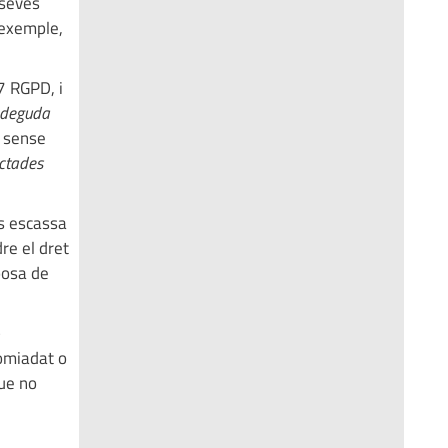
 seves
 exemple,
17 RGPD, i
indeguda
r sense
actades
és escassa
re el dret
posa de
e
comiadat o
que no