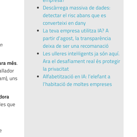
empresa?
Descàrrega massiva de dades:
detectar el risc abans que es
converteixi en dany
La teva empresa utilitza IA? A
partir d’agost, la transparència
un
deixa de ser una recomanació
Les ulleres intel·ligents ja són aquí.
Ara el desafiament real és protegir
cara més
.
la privacitat
allador
Alfabetització en IA: l’elefant a
am), uns
l’habitació de moltes empreses
adora
 les que
e