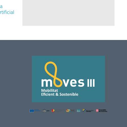
la
tificial