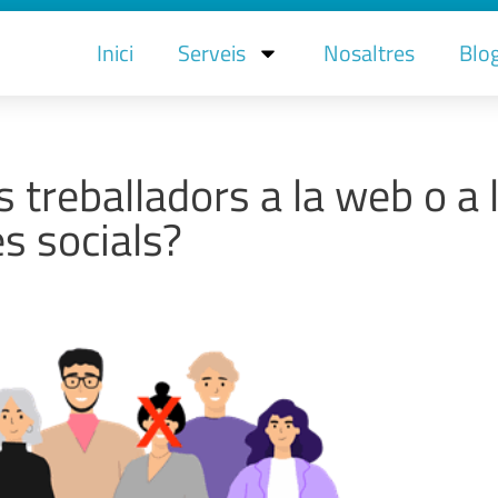
Inici
Serveis
Nosaltres
Blo
 treballadors a la web o a 
s socials?