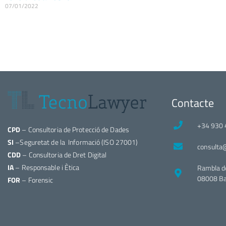
07/01/2022
Contacte
+34 930 
CPD
– Consultoria de Protecció de Dades
SI
–Seguretat de la Informació (ISO 27001)
consulta
CDD
– Consultoria de Dret Digital
IA
– Responsable i Ètica
Rambla d
08008 Ba
FOR
– Forensic