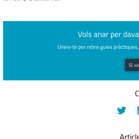
Vols anar per dava
Uneix-te per rebre guies pràctiques, 
Sí, v
C
Articl