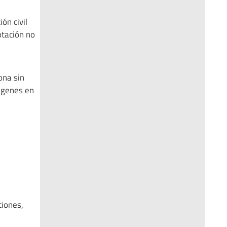
ón civil
lotación no
ona sin
mágenes en
ciones,