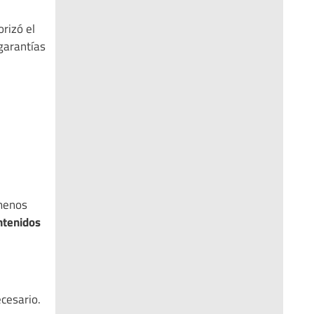
rizó el
garantías
 menos
ntenidos
ecesario.