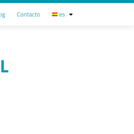
og
Contacto
es
L