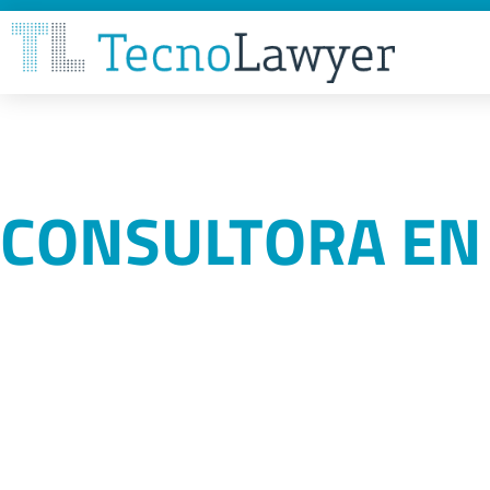
CONSULTORA EN 
Generamos
ventajas competi
mediante el
asesoramiento le