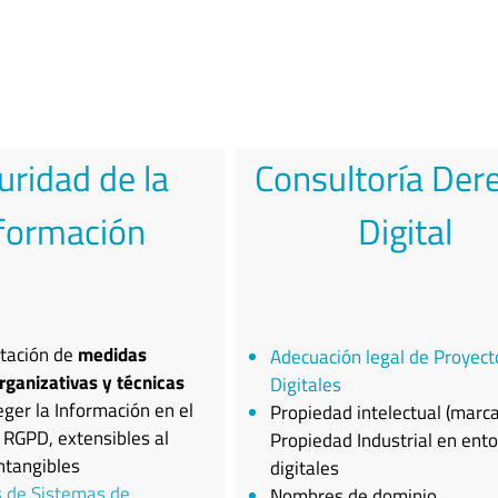
uridad de la
Consultoría Der
formación
Digital
tación de
medidas
Adecuación legal de Proyect
organizativas y técnicas
Digitales
eger la Información en el
Propiedad intelectual (marca
 RGPD, extensibles al
Propiedad Industrial en ent
ntangibles
digitales
s de Sistemas de
Nombres de dominio