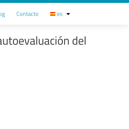
og
Contacto
es
utoevaluación del